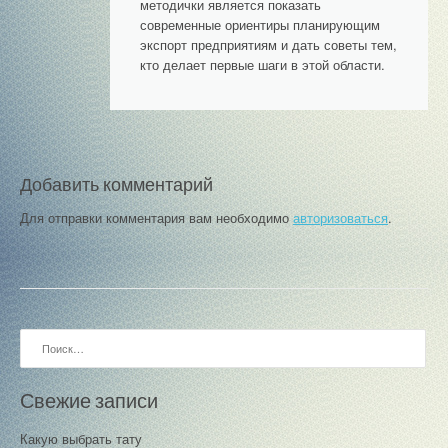
з
методички является показать
современные ориентиры планирующим
а
экспорт предприятиям и дать советы тем,
п
кто делает первые шаги в этой области.
и
с
я
Добавить комментарий
м
Для отправки комментария вам необходимо
авторизоваться
.
Найти:
Свежие записи
Какую выбрать тату