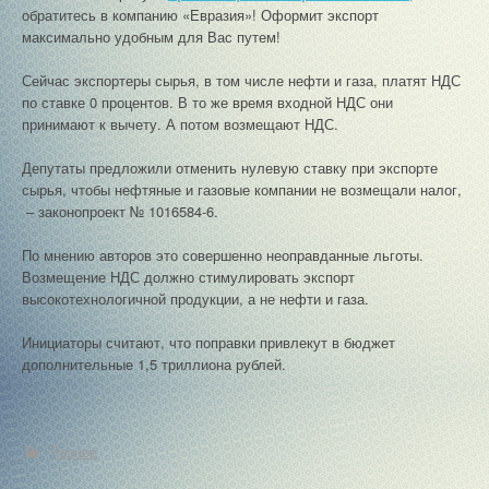
обратитесь в компанию «Евразия»! Оформит экспорт
максимально удобным для Вас путем!
Сейчас экспортеры сырья, в том числе нефти и газа, платят НДС
по ставке 0 процентов. В то же время входной НДС они
принимают к вычету. А потом возмещают НДС.
Депутаты предложили отменить нулевую ставку при экспорте
сырья, чтобы нефтяные и газовые компании не возмещали налог,
– законопроект № 1016584-6.
По мнению авторов это совершенно неоправданные льготы.
Возмещение НДС должно стимулировать экспорт
высокотехнологичной продукции, а не нефти и газа.
Инициаторы считают, что поправки привлекут в бюджет
дополнительные 1,5 триллиона рублей.
Разное