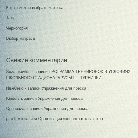
Как грамотно выбрать матрас.
Тату
Черногория
Выбор матраса
Свежие комментарии
Sozamkovich
к записи
ПРОГРАММА ТРЕНИРОВОК В УСЛОВИЯХ
ШКОЛЬНОГО СТАДИОНА (БРУСЬЯ — ТУРНИЧКИ)
NiseCreid
к записи
Упражнения для пресса
Kinders
к записи
Упражнения для пресса
Openbazar
к записи
Упражнения для пресса
proxilite
к записи
Организация экспорта в казахстан