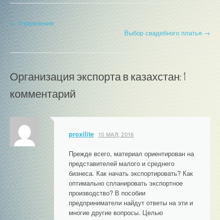
Н
←
Упражнения
Выбор свадебного платья
→
а
в
Организация экспорта в казахстан
: 1
и
комментарий
г
а
ц
proxilite
10 МАЯ, 2016
и
Прежде всего, материал ориентирован на
я
представителей малого и среднего
бизнеса. Как начать экспортировать? Как
п
оптимально спланировать экспортное
производство? В пособии
о
предприниматели найдут ответы на эти и
многие другие вопросы. Целью